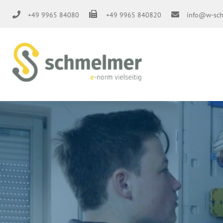
Skip
+49 9965 84080
+49 9965 840820
info@w-sch
to
content