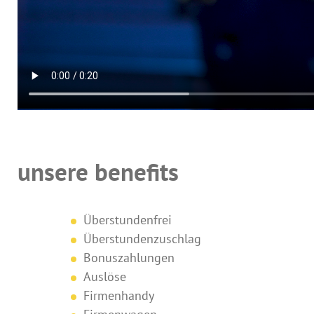
unsere benefits
Überstundenfrei
Überstundenzuschlag
Bonuszahlungen
Auslöse
Firmenhandy